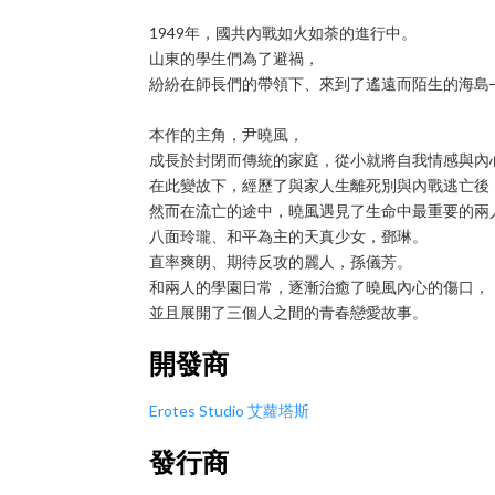
1949年，國共內戰如火如荼的進行中。
山東的學生們為了避禍，
紛紛在師長們的帶領下、來到了遙遠而陌生的海島
本作的主角，尹曉風，
成長於封閉而傳統的家庭，從小就將自我情感與內
在此變故下，經歷了與家人生離死別與內戰逃亡後
然而在流亡的途中，曉風遇見了生命中最重要的兩
八面玲瓏、和平為主的天真少女，鄧琳。
直率爽朗、期待反攻的麗人，孫儀芳。
和兩人的學園日常，逐漸治癒了曉風內心的傷口，
並且展開了三個人之間的青春戀愛故事。
開發商
Erotes Studio 艾蘿塔斯
發行商