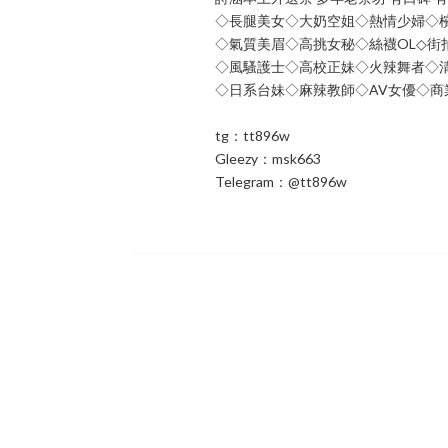
◇長腿美女◇大奶空姐◇熱情少婦◇
◇氣質美眉◇高挑女秘◇絲襪OL◇街
◇風騷護士◇高校正妹◇火辣舞者◇
◇日系台妹◇麻辣教師◇AV女優◇商
tg：tt896w
Gleezy：msk663
Telegram：@tt896w