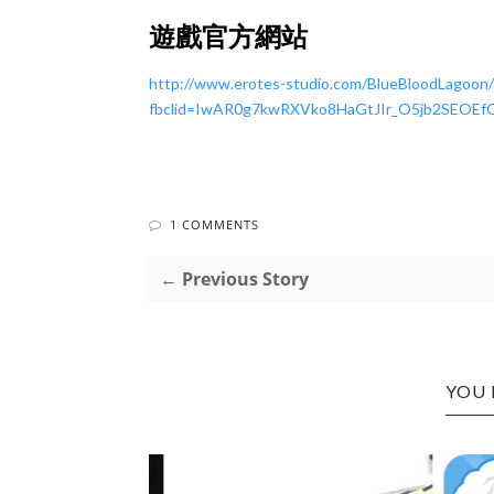
遊戲官方網站
http://www.erotes-studio.com/BlueBloodLagoon/
fbclid=IwAR0g7kwRXVko8HaGtJIr_O5jb2SEO
1 COMMENTS
← Previous Story
YOU 