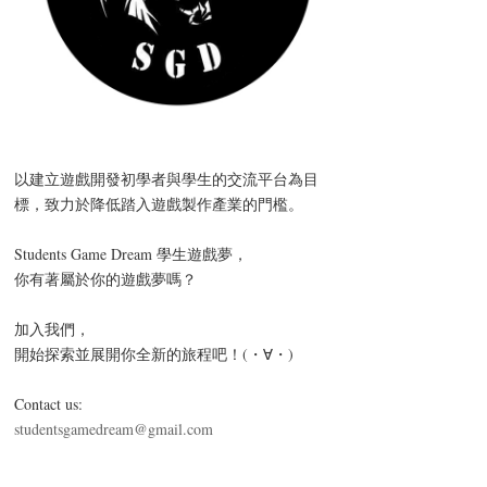
以建立遊戲開發初學者與學生的交流平
台為目
標，
致力於降低踏入遊戲製作產業的門檻。
Students Game Dream 學生遊戲夢，
你有著屬於你的遊戲夢嗎？
加入我們，
開始探索並展開你全新的旅程吧！(・∀・)
Contact us:
studentsgamedream@gmail.com