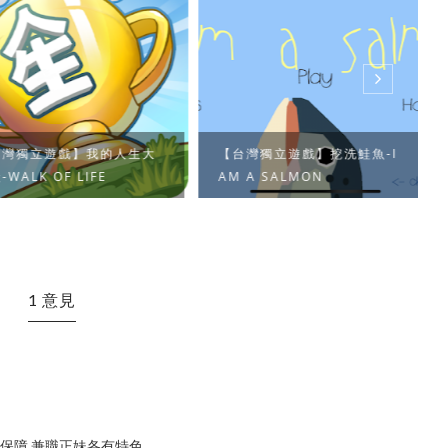
獨立遊戲】我的人生大
【台灣獨立遊戲】挖洗鮭魚-I
LK OF LIFE
AM A SALMON
1 意見
有保障 兼職正妹各有特色