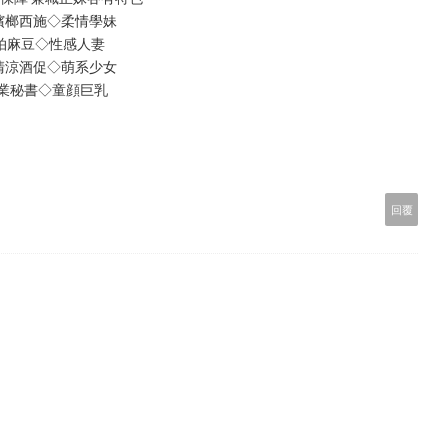
檳榔西施◇柔情學妹
拍麻豆◇性感人妻
清涼酒促◇萌系少女
業秘書◇童顔巨乳
回覆