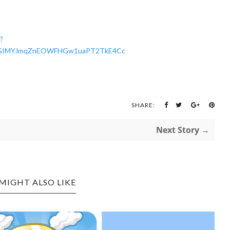
?
EfGIMYJmqZnEOWFHGw1uaPT2TkE4Cc
SHARE:
Next Story →
MIGHT ALSO LIKE