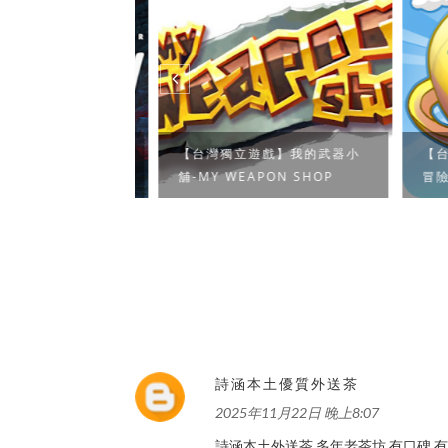
戲】永劫回廊-
【台灣獨立遊戲】我的武器小
【台灣
TH（開發中）
舖-MY WEAPON SHOP
冒險-WA
詩涵本土優質外送茶
2025年11月22日 晚上8:07
詩涵本土外送茶 多年老茶坊 有口碑 