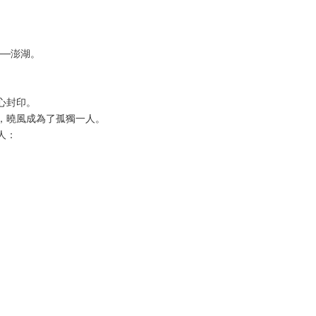
──澎湖。
心封印。
，曉風成為了孤獨一人。
人：