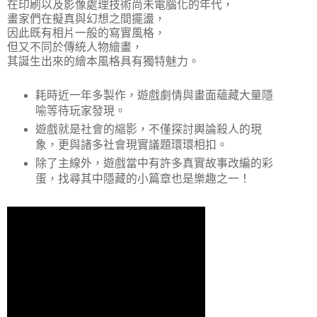
在印刷以及影像處理技術尚未電腦化的年代，
畫家們在擬真與幻想之間擺盪，
因此既有相片一般的寫實風格，
但又不同於傳統人物繪畫，
其誕生出來的繪本風格具有獨特魅力。
耗時近一年多製作，遊戲劇情與畫面蘊藏大量隱
喻等待玩家發現。
遊戲就是社會的縮影，不僅探討輿論殺人的現
象，更與諸多社會現實議題環環相扣。
除了主線外，遊戲當中有許多真實故事改編的彩
蛋，找尋其中隱藏的小篇章也是樂趣之一！