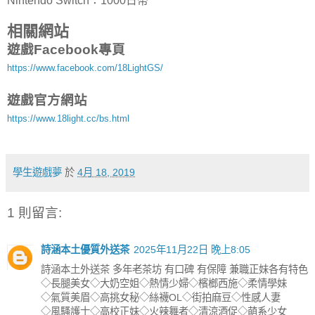
Nintendo Switch：1000日幣
相關網站
遊戲Facebook專頁
https://www.facebook.com/18LightGS/
遊戲官方網站
https://www.18light.cc/bs.html
學生遊戲夢
於
4月 18, 2019
1 則留言:
詩涵本土優質外送茶
2025年11月22日 晚上8:05
詩涵本土外送茶 多年老茶坊 有口碑 有保障 兼職正妹各有特色
◇長腿美女◇大奶空姐◇熱情少婦◇檳榔西施◇柔情學妹
◇氣質美眉◇高挑女秘◇絲襪OL◇街拍麻豆◇性感人妻
◇風騷護士◇高校正妹◇火辣舞者◇清涼酒促◇萌系少女