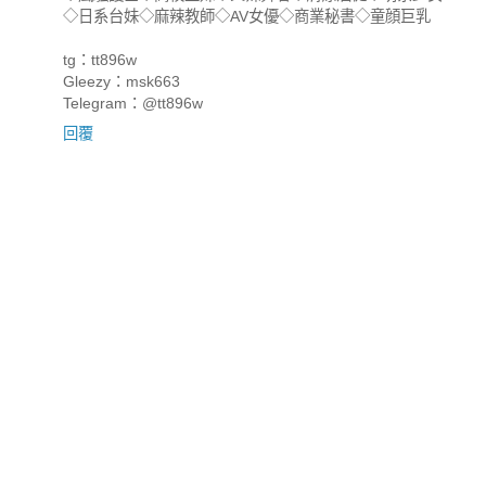
◇日系台妹◇麻辣教師◇AV女優◇商業秘書◇童顔巨乳
tg：tt896w
Gleezy：msk663
Telegram：@tt896w
回覆