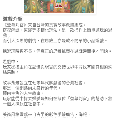
遊戲介紹
《螢幕判官》來自台灣的真實故事改編集成，
搭配解謎、匿蹤等多樣化玩法，是一款操作上簡單遊玩的遊
戲；
而引人深思的劇情，在思維上亦是款不簡單的小品遊戲。
總遊玩時數不長，但真正的思維挑戰在遊戲通關後才開始。
遊戲中，
玩家操控主角在記憶與現實的交錯世界中尋找有關真相的蛛
絲馬跡。
故事背景設立在七零年代解嚴後的台灣社會，
那是一個網路尚未盛行的年代，
藉由主角的人生故事，
玩家能從中探究媒體是如何在諸位「螢幕判官」的幫助下將
一個人抹殺在社會中。
美術風格靈感來自古早的彩色手繪廣告、海報，